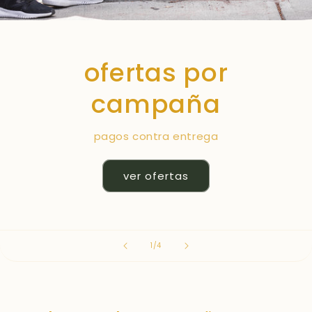
ofertas por
campaña
pagos contra entrega
ver ofertas
de
1
/
4